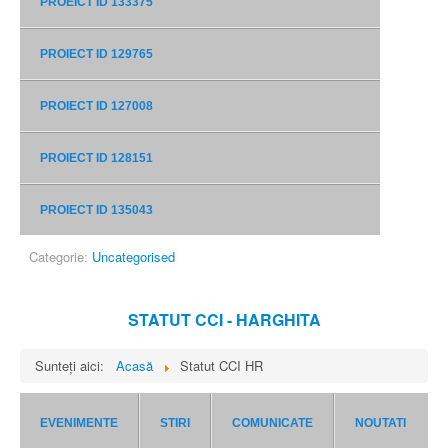
PROEICT ID 133375
PROIECT ID 129765
PROIECT ID 127008
PROIECT ID 128151
PROIECT ID 135043
Categorie:
Uncategorised
STATUT CCI - HARGHITA
Sunteți aici:
Acasă
Statut CCI HR
EVENIMENTE
STIRI
COMUNICATE
NOUTATI