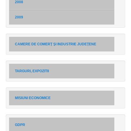
2008
2009
CAMERE DE COMERŢ ŞI INDUSTRIE JUDEŢENE
TARGURI, EXPOZITII
MISIUNI ECONOMICE
GDPR