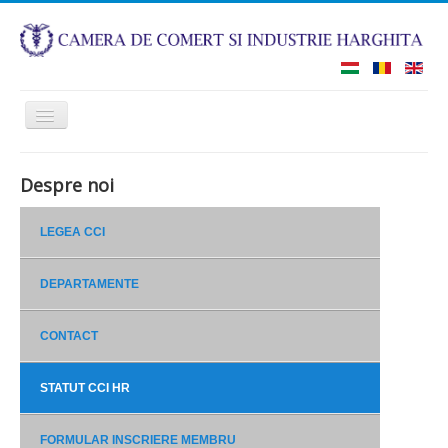
Comută
navigarea
HOME
CONSULTANȚĂ - JURIDIC
Despre noi
LEGEA CCI
CURTEA DE ARBITRAJ COMERCIAL
BRM HARGHITA
DEPARTAMENTE
ROMEXPO
FORMARE
CONTACT
CONTACT
STATUT CCI HR
FORMULAR INSCRIERE MEMBRU