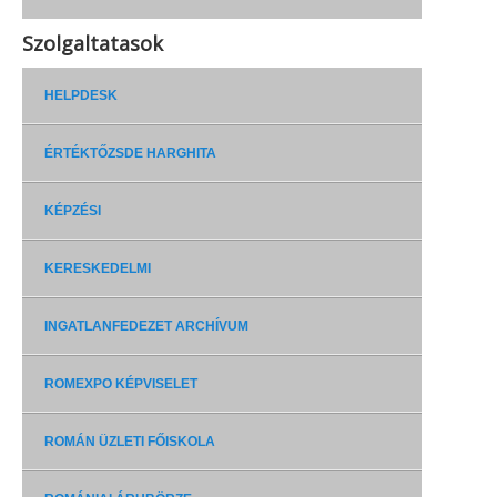
Szolgaltatasok
HELPDESK
ÉRTÉKTŐZSDE HARGHITA
KÉPZÉSI
KERESKEDELMI
INGATLANFEDEZET ARCHÍVUM
ROMEXPO KÉPVISELET
ROMÁN ÜZLETI FŐISKOLA