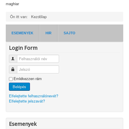
maghiar
Ön itt van:
Kezdőlap
ESEMENYEK
HIR
SAJTO
Login Form
Felhasználói név
Jelszó
Emlékezzen rám
Belépés
Elfelejtette felhasználónevét?
Elfelejtette jelszavát?
Esemenyek