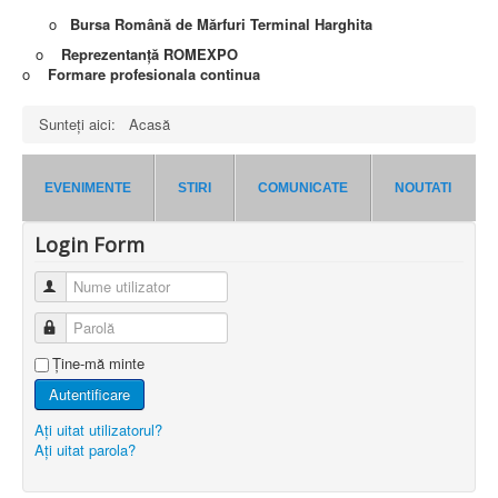
o
Bursa Română de Mărfuri Terminal Harghita
o
Reprezentanță ROMEXPO
o
Formare profesionala continua
Sunteți aici:
Acasă
EVENIMENTE
STIRI
COMUNICATE
NOUTATI
Login Form
Nume utilizator
Parolă
Ţine-mă minte
Autentificare
Aţi uitat utilizatorul?
Aţi uitat parola?