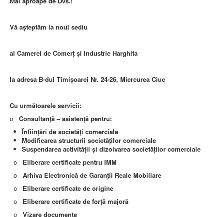
Mai aproape de Dvs.!
Vă așteptăm la noul sediu
al Camerei de Comerț și Industrie Harghita
la adresa B-dul Timișoarei Nr. 24-26, Miercurea Ciuc
Cu următoarele servicii:
o
Consultanță – asistență pentru:
Înfiinţări de societăţi comerciale
Modificarea structurii societăţilor comerciale
Suspendarea activităţii şi dizolvarea societăţilor comerciale
o
Eliberare certificate pentru IMM
o
Arhiva Electronică de Garanții Reale Mobiliare
o
Eliberare certificate de origine
o
Eliberare certificate de forță majoră
o
Vizare documente