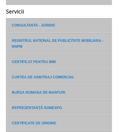
Servicii
CONSULTANTA - JURIDIC
REGISTRUL NATIONAL DE PUBLICITATE MOBILIARA -
RNPM
CERTIFICAT PENTRU IMM
CURTEA DE ARBITRAJ COMERCIAL
BURSA ROMANA DE MARFURI
REPREZENTANȚĂ ROMEXPO
CERTIFICATE DE ORIGINE