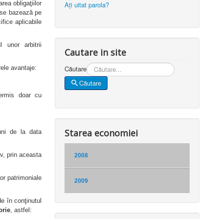
rea obligaţiilor
Aţi uitat parola?
şi se bazează pe
ifice aplicabile
l unor arbitrii
Cautare in site
Căutare
rele avantaje:
Căutare
permis doar cu
Starea economiei
luni de la data
iv, prin aceasta
2008
lor patrimoniale
2009
de în conţinutul
rie
, astfel: