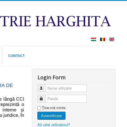
CONTACT
Login Form
RA DE
Nume utilizator
Parolă
e lângă CCI
reprezintă o
Ţine-mă minte
 interne şi
 juridice, în
Autentificare
Aţi uitat utilizatorul?