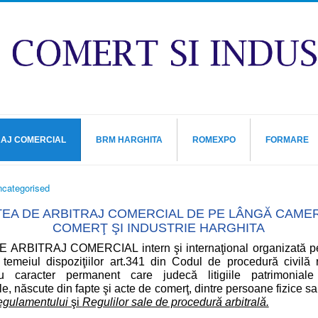
RAJ COMERCIAL
BRM HARGHITA
ROMEXPO
FORMARE
categorised
EA DE ARBITRAJ COMERCIAL DE PE LÂNGĂ CAME
COMERŢ ŞI INDUSTRIE HARGHITA
ARBITRAJ COMERCIAL intern şi internaţional organizată p
 temeiul dispoziţiilor art.341 din Codul de procedură civilă 
 cu caracter permanent care judecă litigiile patrimoniale
le, născute din fapte şi acte de comerţ, dintre persoane fizice sau
gulamentului
şi
Regulilor sale de procedură arbitrală.