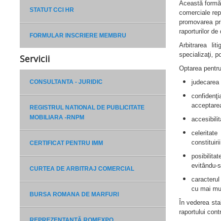
Această formă d
STATUT CCI HR
comerciale repr
promovarea prin
raporturilor de
FORMULAR INSCRIERE MEMBRU
Arbitrarea lit
specializaţi, p
Servicii
Optarea pentru 
CONSULTANTA - JURIDIC
judecarea l
confidenţ
acceptarea
REGISTRUL NATIONAL DE PUBLICITATE
MOBILIARA -RNPM
accesibilit
celeritate
constituirii
CERTIFICAT PENTRU IMM
posibilitat
evitându-s
CURTEA DE ARBITRAJ COMERCIAL
caracterul 
cu mai mul
BURSA ROMANA DE MARFURI
În vederea stab
raportului cont
REPREZENTANȚĂ ROMEXPO