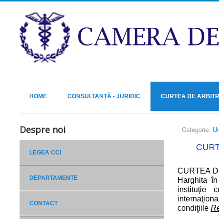
HOME
CONSULTANȚĂ - JURIDIC
CURTEA DE ARBIT
Despre noi
Categorie:
Un
CURT
LEGEA CCI
CURTEA DE 
DEPARTAMENTE
Harghita în
instituţie
internaţiona
CONTACT
condiţiile
Re