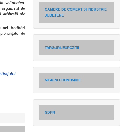
a validitatea,
l organizat de
CAMERE DE COMERŢ ŞI INDUSTRIE
arbitrală ale
JUDEŢENE
unei hotărâri
 pronunţate de
TARGURI, EXPOZITII
itrajului
MISIUNI ECONOMICE
GDPR