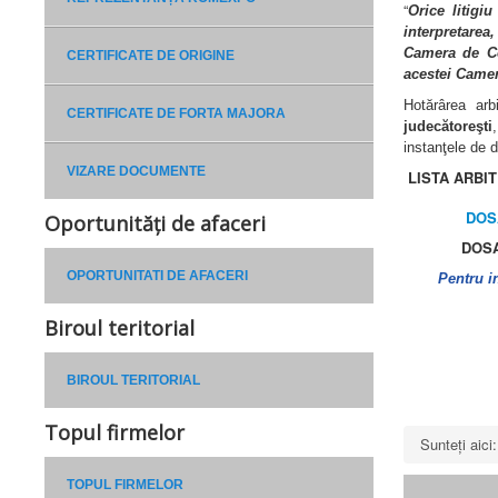
“
Orice litigi
interpretarea
Camera de Co
CERTIFICATE DE ORIGINE
acestei Camere
Hotărârea arb
CERTIFICATE DE FORTA MAJORA
judecătoreşti
instanţele de 
VIZARE DOCUMENTE
LISTA ARBIT
DOS
Oportunități de afaceri
DOSAR N
OPORTUNITATI DE AFACERI
Pentru i
Biroul teritorial
BIROUL TERITORIAL
Topul firmelor
Sunteți aic
TOPUL FIRMELOR