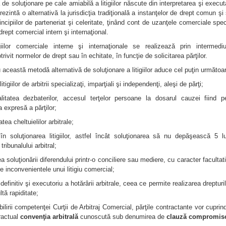
e soluţionare pe cale amiabilă a litigiilor născute din interpretarea şi executa
ezintă o alternativă la jurisdicţia tradiţională a instanţelor de drept comun 
cipiilor de parteneriat şi celeritate, ţinând cont de uzanţele comerciale spec
 drept comercial intern şi internaţional.
igiilor comerciale interne şi internaţionale se realizează prin intermediu
otrivit normelor de drept sau în echitate, în funcţie de solicitarea părţilor.
această metodă alternativă de soluţionare a litigiilor aduce cel puţin următoa
itigiilor de arbitrii specializaţi, imparţiali şi independenţi, aleşi de părţi;
ialitatea dezbaterilor, accesul terţelor persoane la dosarul cauzei fiind 
 expresă a părţilor;
atea cheltuielilor arbitrale;
 în soluţionarea litigiilor, astfel încât soluţionarea să nu depăşească 5 
 tribunalului arbitral;
ea soluţionării diferendului printr-o conciliere sau mediere, cu caracter facultat
e inconvenientele unui litigiu comercial;
definitiv şi executoriu a hotărârii arbitrale, ceea ce permite realizarea drepturi
tă rapiditate;
ilirii competenţei Curţii de Arbitraj Comercial, părţile contractante vor cuprin
ractual
convenţia arbitrală
cunoscută sub denumirea de
clauză compromiso