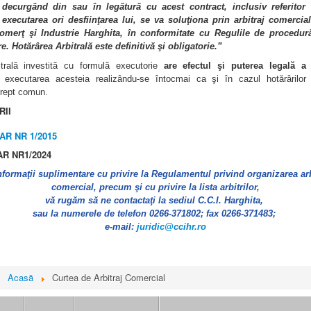
u decurgând din sau în legătură cu acest contract, inclusiv referitor l
, executarea ori desfiinţarea lui, se va soluţiona prin arbitraj comercia
merţ şi Industrie Harghita, în conformitate cu Regulile de procedură 
. Hotărârea Arbitrală este definitivă şi obligatorie.”
itrală investită cu formulă executorie
are
efectul şi puterea legală a 
, executarea acesteia realizându-se întocmai ca şi în cazul hotărârilor
drept comun.
RII
AR NR 1/2015
R1/2024
nformaţii suplimentare cu privire la Regulamentul privind organizarea arb
comercial, precum şi cu privire la lista arbitrilor,
vă rugăm să ne contactaţi la sediul C.C.I. Harghita,
sau la numerele de telefon 0266-371802; fax 0266-371483;
e-mail:
juridic@ccihr.ro
i:
Acasă
Curtea de Arbitraj Comercial