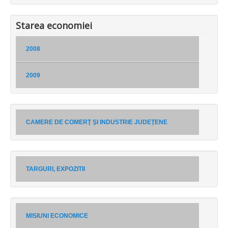
Starea economiei
2008
2009
CAMERE DE COMERŢ ŞI INDUSTRIE JUDEŢENE
TARGURI, EXPOZITII
MISIUNI ECONOMICE