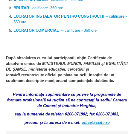
BRUTAR
– calificare -360 ore
LUCRATOR INSTALATOR PENTRU CONSTRUCTII
– calificare -
360 ore
LUCRATOR COMERCIAL
– calificare - 360 ore
După absolvirea cursului participanţii obţin Certificate de
absolvire emise de
MINISTERUL MUNCII,
FAMILIEI şI EGALITĂŢII
DE ŞANSE, ministerul educaţiei, cercetării şi
inovării
recunoscute oficial pe piaţa muncii, însoţite de un
supliment descriptiv menţionând competenţele dobândite.
Pentru informaţii suplimentare cu privire la programele de
formare profesională vă rugăm să ne contactaţi la sediul Camera
de Comerţ şi Industrie Harghita,
sau la numerele de telefon 0266-371802; fax 0266-371483,
precum
şi la adresa de e-
mail:
office@ccihr.ro