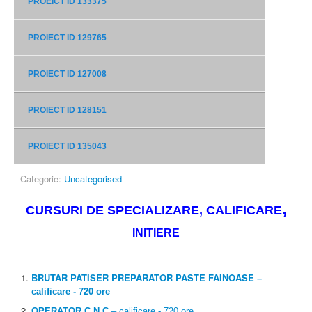
PROEICT ID 133375
PROIECT ID 129765
PROIECT ID 127008
PROIECT ID 128151
PROIECT ID 135043
Categorie:
Uncategorised
,
CURSURI DE SPECIALIZARE, CALIFICARE
INITIERE
BRUTAR PATISER PREPARATOR PASTE FAINOASE
–
calificare - 720 ore
OPERATOR C.N.C.
– calificare - 720 ore