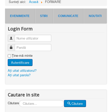
Sunteți aici:
Acasă
FORMARE
EVENIMENTE
STIRI
COMUNICATE
NOUTATI
Login Form
Nume utilizator
Parolă
Ţine-mă minte
Autentificare
Aţi uitat utilizatorul?
Aţi uitat parola?
Cautare in site
Căutare
Căutare