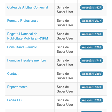
Curtea de Arbitraj Comercial
Scris de
Accesări: 1627
Super User
Formare Profesionala
Scris de
Accesări: 2077
Super User
Registrul National de
Scris de
Accesări: 1740
Publicitate Mobiliara -RNPM
Super User
Consultanta - Juridic
Scris de
Accesări: 1761
Super User
Formular inscriere membru
Scris de
Accesări: 1745
Super User
Contact
Scris de
Accesări: 2480
Super User
Departamente
Scris de
Accesări: 1870
Super User
Legea CCI
Scris de
Accesări: 1789
Super User