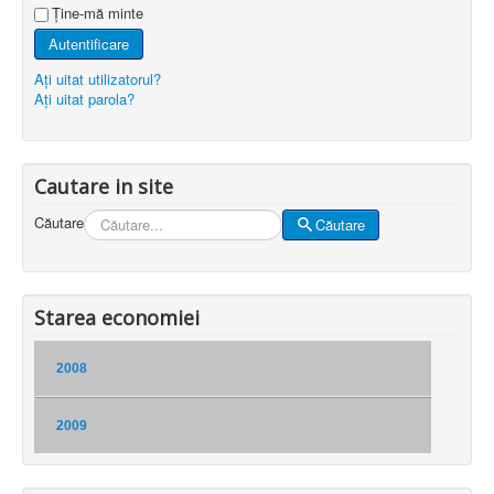
Ţine-mă minte
Autentificare
Aţi uitat utilizatorul?
Aţi uitat parola?
Cautare in site
Căutare
Căutare
Starea economiei
2008
2009