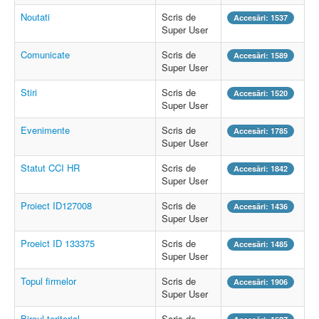
Noutati
Scris de
Accesări: 1537
Super User
Comunicate
Scris de
Accesări: 1589
Super User
Stiri
Scris de
Accesări: 1520
Super User
Evenimente
Scris de
Accesări: 1785
Super User
Statut CCI HR
Scris de
Accesări: 1842
Super User
Proiect ID127008
Scris de
Accesări: 1436
Super User
Proeict ID 133375
Scris de
Accesări: 1485
Super User
Topul firmelor
Scris de
Accesări: 1906
Super User
Biroul teritorial
Scris de