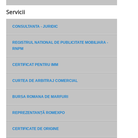
Servicii
CONSULTANTA - JURIDIC
REGISTRUL NATIONAL DE PUBLICITATE MOBILIARA -
RNPM
CERTIFICAT PENTRU IMM
CURTEA DE ARBITRAJ COMERCIAL
BURSA ROMANA DE MARFURI
REPREZENTANȚĂ ROMEXPO
CERTIFICATE DE ORIGINE