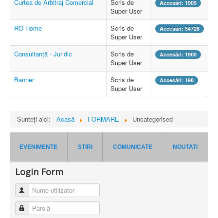
Curtea de Arbitraj Comercial
Scris de
Accesări: 1909
Super User
RO Home
Scris de
Accesări: 54728
Super User
Consultanță - Juridic
Scris de
Accesări: 1900
Super User
Banner
Scris de
Accesări: 198
Super User
Sunteți aici:
Acasă
FORMARE
Uncategorised
EVENIMENTE
STIRI
COMUNICATE
NOUTATI
Login Form
Nume utilizator
Parolă