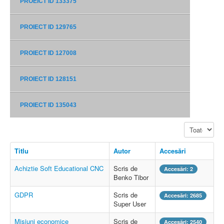
PROEICT ID 133375
PROIECT ID 129765
PROIECT ID 127008
PROIECT ID 128151
PROIECT ID 135043
Afișare #
Titlu
Autor
Accesări
Achiztie Soft Educational CNC
Scris de
Accesări: 2
Benko Tibor
GDPR
Scris de
Accesări: 2685
Super User
Misiuni economice
Scris de
Accesări: 2540