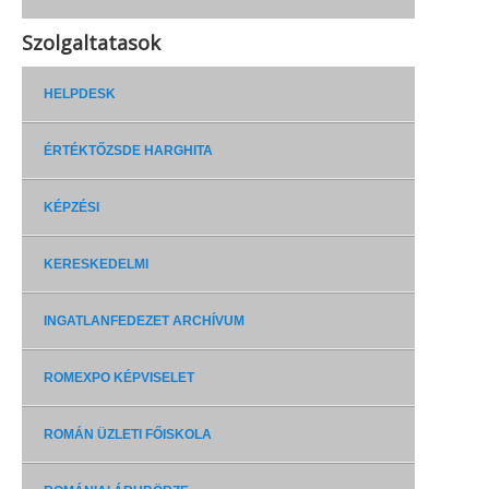
Szolgaltatasok
HELPDESK
ÉRTÉKTŐZSDE HARGHITA
KÉPZÉSI
KERESKEDELMI
INGATLANFEDEZET ARCHÍVUM
ROMEXPO KÉPVISELET
ROMÁN ÜZLETI FŐISKOLA