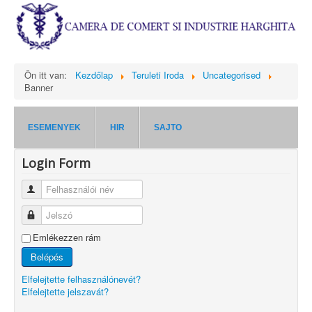
Ön itt van:
Kezdőlap
Teruleti Iroda
Uncategorised
Banner
ESEMENYEK
HIR
SAJTO
Login Form
Felhasználói név
Jelszó
Emlékezzen rám
Belépés
Elfelejtette felhasználónevét?
Elfelejtette jelszavát?