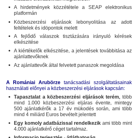
A hirdetmények közzététele a SEAP elektronikus
platformán
Közbeszerzési eljárások lebonyolitása az adott
feltételek és idöpontok melett
A fejlődő válaszok tisztázására irányuló kérések
elkészitése
A kiértékelők elkészitése, a jelentések továbbitása az
ajánlattevőknek
Az ajánlattevők által felvetett panaszok megoldása
A Romániai Arubörze
tanácsadási szolgáltatásainak
használati előnyei a
közbeszerzési eljárások kapcsán:
Tapasztalat a közbeszerzési eljárások terém,
több
mind 1.000 közbeszerzési eljáras évente, mintegy
500 ajánlatkérők a 17 év mükodés során, ami több
mind 4 miliárd Euros bevételt jelentett
Egy k
omoly adatbázissal rendelkezik
ami több mint
4.000 ajánlatkérő céget tartalmaz.
Informacio terjesztés - átláthatoság
.