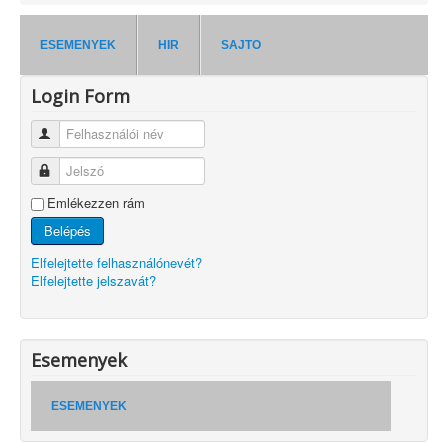
ESEMENYEK
HIR
SAJTO
Login Form
Felhasználói név
Jelszó
Emlékezzen rám
Belépés
Elfelejtette felhasználónevét?
Elfelejtette jelszavát?
Esemenyek
ESEMENYEK