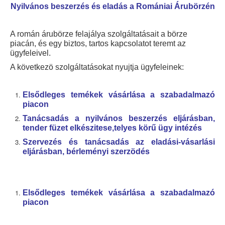
Nyilvános beszerzés és eladás a Romániai Árubörzén
A román árubörze felajálya szolgáltatásait a börze
piacán, és egy biztos, tartos kapcsolatot teremt az
ügyfeleivel.
A következö szolgáltatásokat nyujtja ügyfeleinek:
Elsődleges temékek vásárlása a szabadalmazó
piacon
Tanácsadás a nyilvános beszerzés eljárásban,
tender füzet elkészitese,telyes k
örű ügy intézés
Szervezés és tanácsadás az eladási-vásarlási
eljárásban, bérleményi szerzödés
Elsődleges temékek vásárlása a szab
adalmazó
piacon