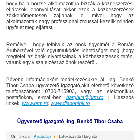
hogy ha a börzse alkalmazottira bizzák a közbeszerzési
eljárasok lebonyolitásat akkor ezek a közbeszerzések
zökkenőmentesen zajlanak le, mivel hogy az
alkalmazottak nagy profeszionalizmussal kezelik minden
ügyfelet meg eljárast.
Remélve , hogy felhivuk az önök figyelmét a Román
Árubörzével való együtmüködés lehetöségét meg ,hogy
megfelel az önök elvárásainak a közbeszerzések terén,
várunk egy viszajelzést az önök részéről.
Bővebb informáciokért rendelkezésükre áll
ing. Benkő
Tibor Csaba ügyvezető igazgató,akit elérhető következő
telefonszámon: 0730-715903, vagy az elektronikus
postafiokon, e-mail-ben
harghita@brm.ro
; Hasznos
linkek:
www.brm.ro
;
www.disponibil.ro
Ügyvezető Igazgató -
ing. Benkő Tibor Csaba
Ön itt van:
Kezdőlap
Értéktőzsde Harghita