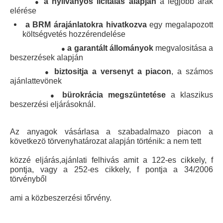
●
a nyilványos licitálas alapjan
a legjobb árak
elérése
a BRM árajánlatokra hivatkozva
egy megalapozott
költségvetés hozzérendelése
●
a garantált állományok
megvalositása a
beszerzések alapján
●
biztositja a versenyt a piacon
, a számos
ajánlattevönek
●
bürokrácia megszüntetése
a klaszikus
beszerzési eljárásoknál.
Az anyagok vásárlasa a szabadalmazo piacon a
következö törvenyhatározat alapján történik: a nem tett
közzé eljárás,ajánlati felhivás amit a 122-es cikkely, f
pontja, vagy a 252-es cikkely, f pontja a 34/2006
törvényből
ami a közbeszerzési tőrvény.