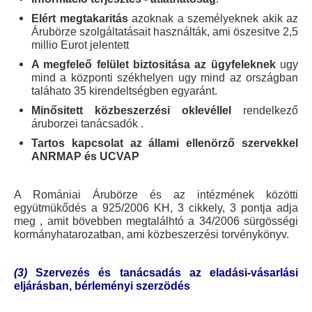
Elért megtakaritás
azoknak a személyeknek
akik az
Árubörze szolgáltatásait használták, ami öszesitve 2,5
millio Eurot jelentett
A megfeleő felület biztositása az ügyfeleknek
ugy
mind a központi székhelyen ugy mind az országban
taláhato 35 kirendeltségben
egyaránt.
Minősitett közbeszerzési oklevéllel
rendelkező
áruborzei tanácsadók
.
Tartos kapcsolat az állami ellenörző szervekkel
ANRMAP
és UCVAP
A R
omániai Árubörze és az intézmének közötti
együtmükődés a 925/2006 KH, 3 cikkely, 3 pontja adja
meg , amit bövebben megtalálhtó a 34/2006 sürgösségi
kormányhatarozatban, ami közbeszerzési torvénykönyv.
(3)
Szervezés és tanácsadás az eladási-vásarlási
eljárásban, bérleményi szerzödés