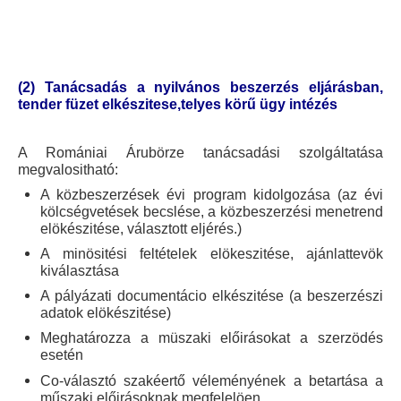
(2)
Tanácsadás a nyilvános beszerzés eljárásban,
tender füzet elkészitese,
telyes k
örű ügy intézés
A Romániai Árubörze tanácsadási szolgáltatása
megvalositható:
A közbeszerzések évi program kidolgozása (az évi
kölcségvetések becslése, a közbeszerzési menetrend
elökészitése, választott eljérés.)
A minösitési feltételek elökeszitése, ajánlattevök
kiválasztása
A pályázati documentácio elkészitése (a beszerzészi
adatok elökészitése)
Meghatározza a müszaki előirásokat a szerzödés
esetén
Co-
választó szakéertő véleményének a betartása a
műszaki előirásoknak megfelelöen