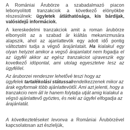
A R
omániai Árubörze a szabadalmazó piacon
lebonyolitott tranzakciok a következő elönyökbe
részesülnek:
ügyletek átláthatósága, kis bárdijak,
valósidejű informáciok.
A kereskedelmi tranzakciok amit a roman árubörze
elbonyolit az a szabad ár kiáltás mekanizmusára
alapszik, ahol az ajanlattevök egy adott idő pontig
változtatni tudja a végső árajánlatait.
Ha
kialakul egy
olyan helyzet amikor a vegső árajanlatot nem fogadja el
az ügyfél akkor az egész tranzakciot ujraveszik egy
kovetkező idöpontal, ami utolag egyesztetve lesz az
ügyféllel.
Az áruborzei rendeszer lehetővé teszi hogy az
ügyfelek
tartalékolási státussal
rendelkezzenek mikor az
árak egyformak több ajánlattevötől. Ami azt jelenti, hogy a
tranzakcio nem áll le hanem folytatja utját amig kialakul a
végsö ajánlattevő gyöztes, és neki az ügyfel elfogadja az
árajánlatát.
A következtetéseket levonva a
R
omániai Árubörzével
kapcsolatosan azt észleljük,