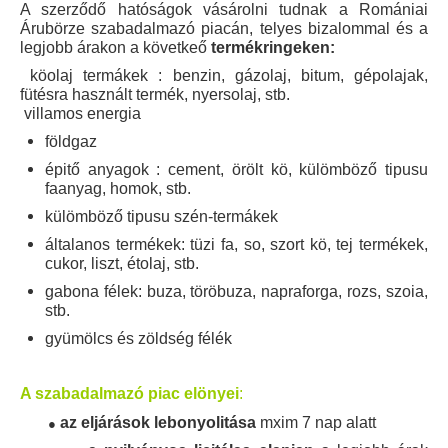
A szer
ződő hatóságok vásárolni tudnak a Romániai
Árubörze szabadalmazó piacán, telyes bizalommal és a
legjobb árakon a követkeő
termékringeken:
köolaj termákek : benzin, gázolaj, bitum, gépolajak,
fütésra használt termék, nyersolaj, s
tb.
villamos energia
földgaz
épitő anyagok : cement, örölt kö, külömböző tipusu
faanyag, homok, stb.
külömböző tipusu szén-termákek
általanos termékek: tüzi fa, so, szort kö, tej termékek,
cukor, liszt, étolaj, stb.
gabona félek: buza, töröbuza, napraforga, rozs, szoia,
stb.
gyümölcs és zöldség félék
A szabadalmazó piac elönyei
:
●
az eljárások lebonyolitása
mxim 7 nap alatt