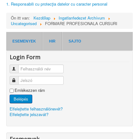
1. Responsabili cu protecţia datelor cu caracter personal
Ön itt van:
Kezdőlap
Ingatlanfedezet Archívum
Uncategorised
FORMARE PROFESIONALA CURSURI
ESEMENYEK
HIR
SAJTO
Login Form
Felhasználói név
Jelszó
Emlékezzen rám
Belépés
Elfelejtette felhasználónevét?
Elfelejtette jelszavát?
Esemenyek