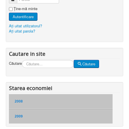
Ţine-mă minte
Autentificare
Aţi uitat utilizatorul?
Aţi uitat parola?
Cautare in site
Căutare
Căutare
Starea economiei
2008
2009