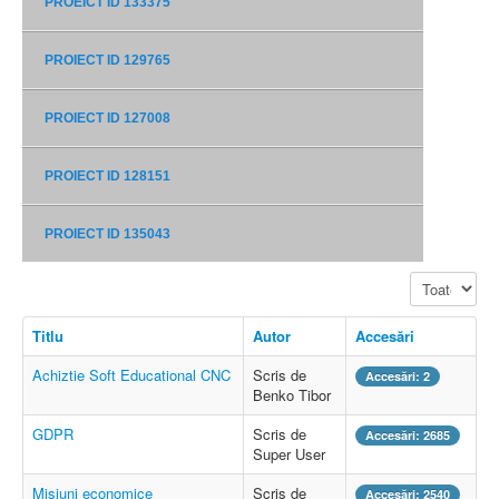
PROEICT ID 133375
PROIECT ID 129765
PROIECT ID 127008
PROIECT ID 128151
PROIECT ID 135043
Afișare #
Titlu
Autor
Accesări
Achiztie Soft Educational CNC
Scris de
Accesări: 2
Benko Tibor
GDPR
Scris de
Accesări: 2685
Super User
Misiuni economice
Scris de
Accesări: 2540