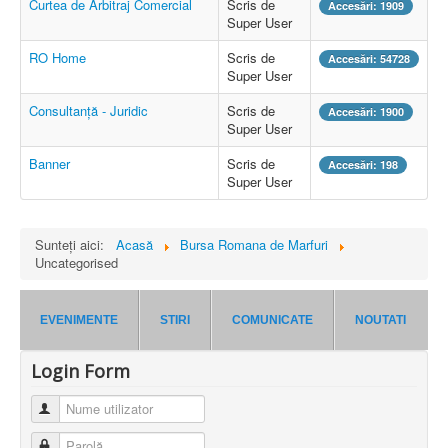
Curtea de Arbitraj Comercial
Scris de
Accesări: 1909
Super User
RO Home
Scris de
Accesări: 54728
Super User
Consultanță - Juridic
Scris de
Accesări: 1900
Super User
Banner
Scris de
Accesări: 198
Super User
Sunteți aici:
Acasă
Bursa Romana de Marfuri
Uncategorised
EVENIMENTE
STIRI
COMUNICATE
NOUTATI
Login Form
Nume utilizator
Parolă