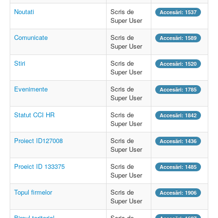
Noutati
Scris de
Accesări: 1537
Super User
Comunicate
Scris de
Accesări: 1589
Super User
Stiri
Scris de
Accesări: 1520
Super User
Evenimente
Scris de
Accesări: 1785
Super User
Statut CCI HR
Scris de
Accesări: 1842
Super User
Proiect ID127008
Scris de
Accesări: 1436
Super User
Proeict ID 133375
Scris de
Accesări: 1485
Super User
Topul firmelor
Scris de
Accesări: 1906
Super User
Biroul teritorial
Scris de