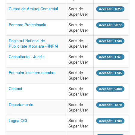
Curtea de Arbitraj Comercial
Scris de
Accesări: 1627
Super User
Formare Profesionala
Scris de
Accesări: 2077
Super User
Registrul National de
Scris de
Accesări: 1740
Publicitate Mobiliara -RNPM
Super User
Consultanta - Juridic
Scris de
Accesări: 1761
Super User
Formular inscriere membru
Scris de
Accesări: 1745
Super User
Contact
Scris de
Accesări: 2480
Super User
Departamente
Scris de
Accesări: 1870
Super User
Legea CCI
Scris de
Accesări: 1789
Super User