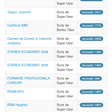
Super User
Targuri, expozitii
Scris de
Accesări: 2411
Super User
Certificat IMM
Scris de
Accesări: 1775
Benko Tibor
Camere de Comerţ şi Industrie
Scris de
Accesări: 2034
Judeţene
Super User
STAREA ECONOMIEI 2009
Scris de
Accesări: 1420
Super User
STAREA ECONOMIEI 2008
Scris de
Accesări: 1459
Super User
FORMARE PROFESIONALA
Scris de
Accesări: 208
CURSURI
Super User
ROMEXPO
Scris de
Accesări: 1847
Super User
BRM Harghita
Scris de
Accesări: 2087
Super User